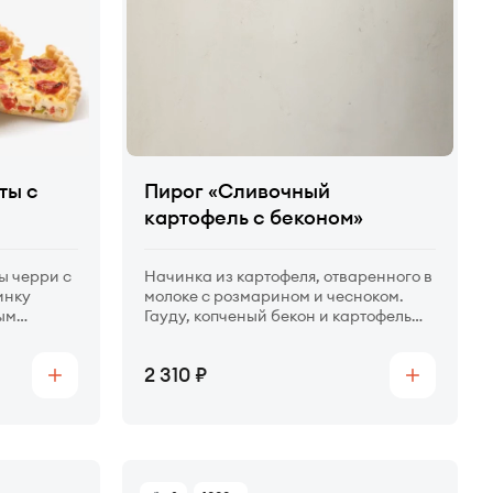
ты с
Пирог «Сливочный
картофель с беконом»
ы черри с
Начинка из картофеля, отваренного в
инку
молоке с розмарином и чесноком.
ым
Гауду, копченый бекон и картофель
жающим
укладываем слоями и, пока запекаем,
ивочной
вливаем сливки — добавляем пирогу
Цена
2 310
сочности.
Купить
Купить