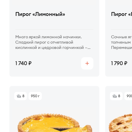
Пирог «Лимонный»
Пирог «
Много яркой лимонной начинки.
Сочные яг
Сладкий пирог с отчетливой
толченым 
кислинкой и цедровой горчинкой —
Перемеши
аромат лимона повсюду.
песочном 
Цена
Цена
1 740
1 790
Купить
8
950 г
8
900