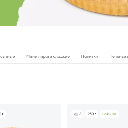
 сытные
Мини пироги сладкие
Напитки
Печенье 
0 г
8
950 г
новинка