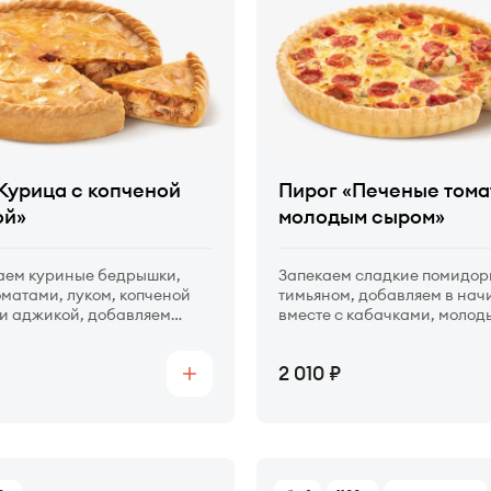
Курица с копченой
Пирог «Печеные тома
ой»
молодым сыром»
ем куриные бедрышки,
Запекаем сладкие помидор
оматами, луком, копченой
тимьяном, добавляем в нач
и аджикой, добавляем
вместе с кабачками, молод
ченых болгарских перцев.
рассольным сыром и осве
тархуном. Пропитываем сл
Цена
2 010
сырной заливкой.
Купить