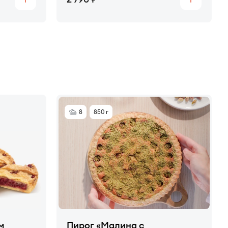
Купить
Купить
8
850 г
м
Пирог «Малина с