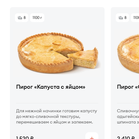
8
1100 г
8
110
Пирог «Капуста с яйцом»
Пирог 
Для нежной начинки готовим капусту
Сливочную
до мягко-сливочной текстуры,
адыгейски
перемешиваем с яйцом и запекаем.
шпината 
запекаем 
Цена
Цена
1 520
2 410