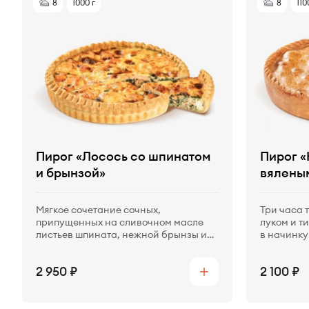
8
1000 г
8
110
Пирог «Лосось со шпинатом
Пирог «
и брынзой»
вялены
Мягкое сочетание сочных,
Три часа 
припущенных на сливочном масле
луком и т
листьев шпината, нежной брынзы и
в начинку
филе лосося.
солнце п
Цена
Цена
2 950
2 100
Купить