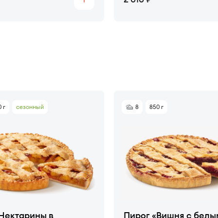
Купить
 г
сезонный
8
850 г
Нектарины в
Пирог «Вишня с белы