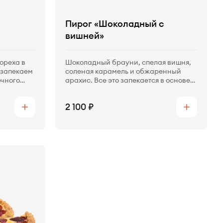
Пирог «Шоколадный с
вишней»
 ореха в
Шоколадный брауни, спелая вишня,
 запекаем
соленая карамель и обжаренный
очного
арахис. Все это запекается в основе
из хрустящего шоколадного теста.
Цена
2 100
Купить
Купить