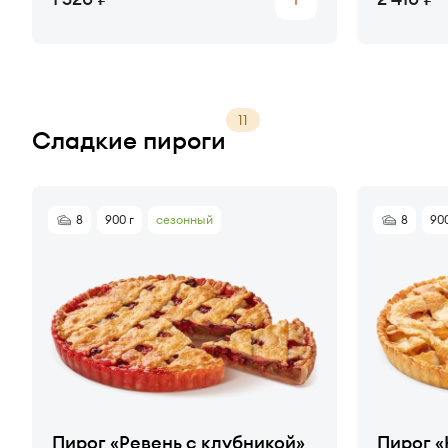
Купить
11
Сладкие пироги
8
900 г
сезонный
8
900
Пирог «Ревень с клубникой»
Пирог «