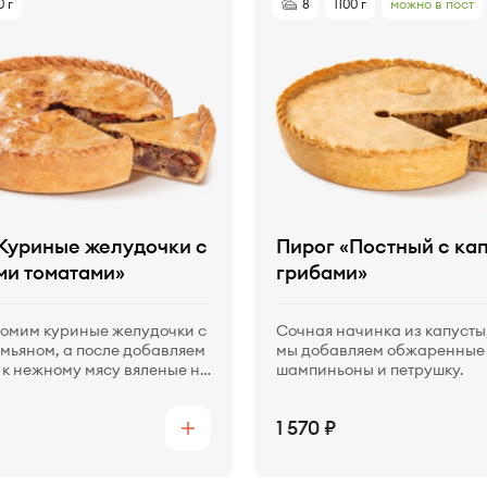
0 г
8
1100 г
можно в пост
Куриные желудочки с
Пирог «Постный с ка
ми томатами»
грибами»
томим куриные желудочки с
Сочная начинка из капусты,
имьяном, а после добавляем
мы добавляем обжаренные
 к нежному мясу вяленые на
шампиньоны и петрушку.
омидоры.
Цена
1 570
Купить