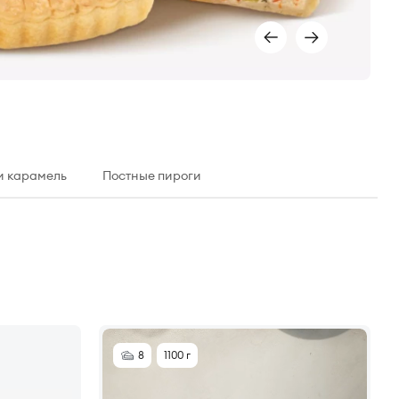
и карамель
Постные пироги
8
1100 г