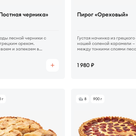
Постная черника»
Пирог «Ореховый»
оды лесной черники с
Густая начинка из грецкого
грецким орехом.
нашей соленой карамели —
ваем и запекаем в
между тонкими слоями пес
тесте.
теста.
Цена
1 980
Купить
 г
8
900 г