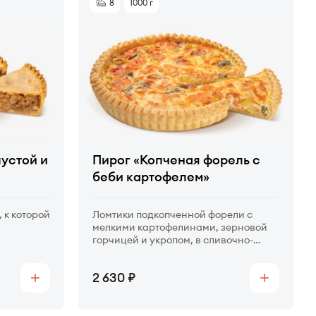
8
1000 г
пустой и
Пирог «Копченая форель с
беби картофелем»
 к которой
Ломтики подкопченной форели с
мелкими картофелинами, зерновой
горчицей и укропом, в сливочно-
сырном креме.
Цена
2 630
Купить
Купить