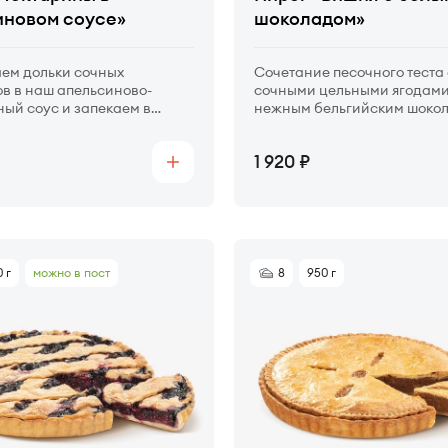
иновом соусе»
шоколадом»
ем дольки сочных
Сочетание песочного теста 
в в наш апельсиново-
сочными цельными ягодами
ый соус и запекаем в
нежным бельгийским шоко
ом тесте.
который добавляет сливочн
вкусе.
Цена
1 920
Купить
 г
можно в пост
8
950 г