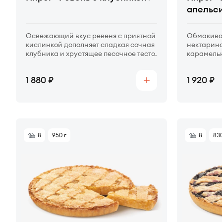
апельс
Освежающий вкус ревеня с приятной
Обмакива
кислинкой дополняет сладкая сочная
нектарино
клубника и хрустящее песочное тесто.
карамельн
рассыпчат
Цена
Цена
1 880
1 920
Купить
8
950 г
8
830