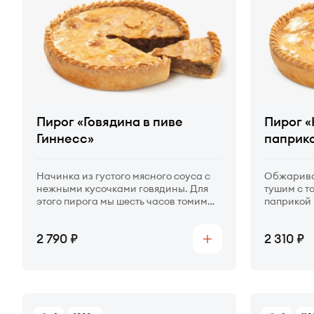
Пирог «Говядина в пиве
Пирог «
Гиннесс»
паприк
Начинка из густого мясного соуса с
Обжарива
нежными кусочками говядины. Для
тушим с т
этого пирога мы шесть часов томим
паприкой 
говядину в темном пиве с овощами и
мякоть пе
грибами.
Цена
Цена
2 790
2 310
Купить