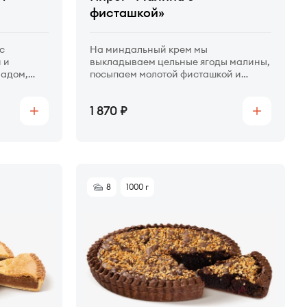
фисташкой»
с
На миндальный крем мы
 и
выкладываем цельные ягоды малины,
ладом,
посыпаем молотой фисташкой и
ости во
запекаем.
Цена
1 870
Купить
Купить
8
1000 г