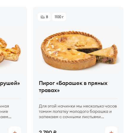
8
1100 г
грушей»
Пирог «Барашек в пряных
травах»
очная
Для этой начинки мы несколько часов
ание
томим лопатку молодого барашка и
ваем
запекаем с сочными листьями
ку в
тархуна, мяты, кинзы, петрушки,
е.
щавеля и шпината.
Цена
2 790