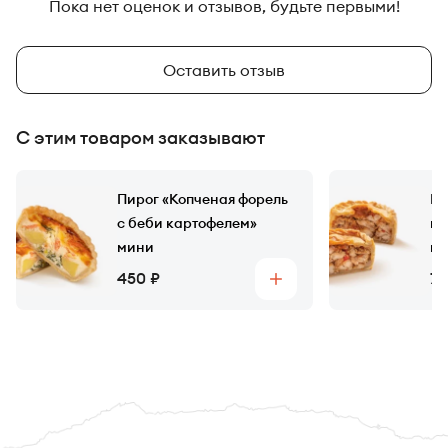
Пока нет оценок и отзывов, будьте первыми!
Оставить отзыв
С этим товаром заказывают
Пирог «Копченая форель
Пи
с беби картофелем»
ко
мини
м
Цена
Ц
450
72
Купить