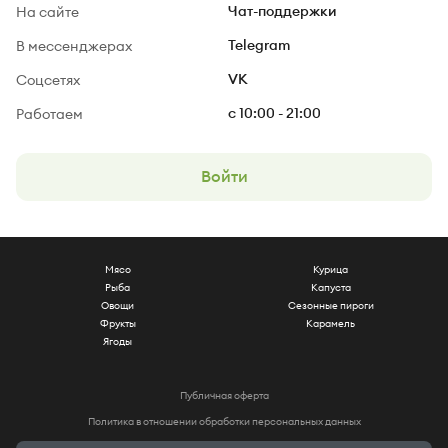
На сайте
Чат-поддержки
В мессенджерах
Telegram
Соцсетях
VK
Работаем
c 10:00 - 21:00
Войти
Мясо
Курица
Рыба
Капуста
Овощи
Сезонные пироги
Фрукты
Карамель
Ягоды
Публичная оферта
Политика в отношении обработки персональных данных
Специальная оценка труда