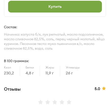
Купить
Характеристики
Состав:
Начинка: капуста б/к, лук репчатый, масло подсолнечное,
масло сливочное 82,5%, соль, перец черный молотый, яйцо
куриное. Песочное тесто: мука пшеничная в/с, масло
сливочное 82,5%, вода, соль
В 100 граммах:
Ккал
Белки
Жиры
Углеводы
230,2
4,8 г
11,9 г
26 г
Рейт
Отзывы
5.0