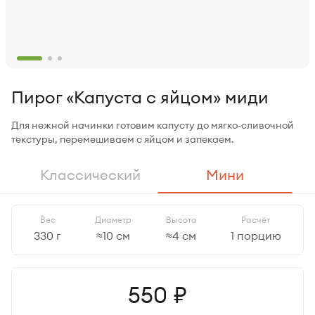
Пирог «Капуста с яйцом» миди
Для нежной начинки готовим капусту до мягко-сливочной
текстуры, перемешиваем с яйцом и запекаем.
Классический
Мини
Вес
Диаметр
Высота
Расчёт
330 г
≈10 см
≈4 см
1 порцию
Цена
550