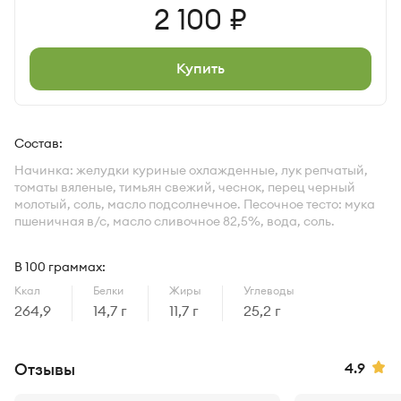
Цена
2 100
Купить
Характеристики
Состав:
Начинка: желудки куриные охлажденные, лук репчатый,
томаты вяленые, тимьян свежий, чеснок, перец черный
молотый, соль, масло подсолнечное. Песочное тесто: мука
пшеничная в/с, масло сливочное 82,5%, вода, соль.
В 100 граммах:
Ккал
Белки
Жиры
Углеводы
264,9
14,7 г
11,7 г
25,2 г
Рейт
Отзывы
4.9