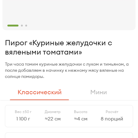
Пирог «Куриные желудочки с
вялеными томатами»
Три часа томим куриные желудочки с луком и тимьяном, а
после добавляем в начинку к нежному мясу вяленые на
солнце помидоры.
Классический
Мини
Вес
±50 г
Диаметр
Высота
Расчёт
1 100 г
≈22 см
≈4 см
8 порций