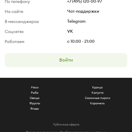
По телефону
+7 (495) 120-00-97
На сайте
Чат-поддержки
В мессенджерах
Telegram
Соцсетях
VK
Работаем
c 10:00 - 21:00
Войти
Мясо
Курица
Рыба
Капуста
Овощи
Сезонные пироги
Фрукты
Карамель
Ягоды
Публичная оферта