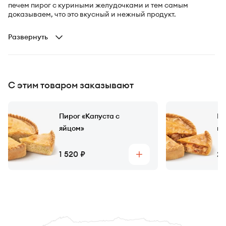
печем пирог с куриными желудочками и тем самым
доказываем, что это вкусный и нежный продукт.
Развернуть
С этим товаром заказывают
Пирог «Капуста с
Пи
яйцом»
ко
Цена
Ц
1 520
2 
Купить