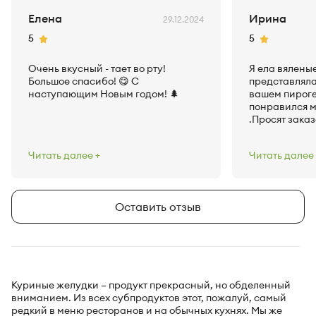
Елена
Ирина
29.12.2024
Рейтинг
Рейтинг
5
5
Очень вкусный - тает во рту!
Я ела вялены
Большое спасибо! 😋 С
представляла 
наступающим Новым годом! 🌲
вашем пироге
понравился м
.Просят заказ
Нежнейшая н
необычный вк
Читать далее
Читать далее
насладиться 
пироги и сама
просто объед
вкусное само
Оставить отзыв
пирог можно 
праздник, хот
Куриные желудки – продукт прекрасный, но обделенный
вниманием. Из всех субпродуктов этот, пожалуй, самый
редкий в меню ресторанов и на обычных кухнях. Мы же