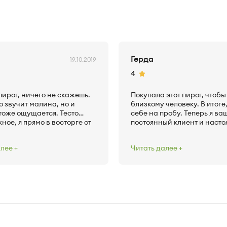
Герда
19.10.2019
Рейтинг
4
ирог, ничего не скажешь.
Покупала этот пирог, чтоб
 звучит малина, но и
близкому человеку. В итоге,
тоже ощущается. Тесто
себе на пробу. Теперь я ва
ное, я прямо в восторге от
постоянный клиент и наст
нственное – ну он очень
фанат. Отдельное спасибо,
, всего 140 грамм. А вот
качество пирогов не меняет
алее
Читать далее
ь приличная. Поэтому
Начинки все также много, а
звезды только за это – к
все такое же тонкое, нежно
 никаких претензий.
рассыпчатое. Единственно
дороговато. Может быть ск
сделаете, как постоянному