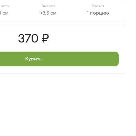
аметр
Высота
Расчёт
0 см
≈3,5 см
1 порцию
Цена
370
Купить