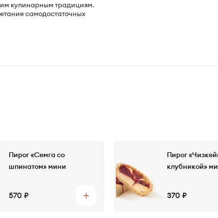
ским кулинарным традициям.
четание самодостаточных
Пирог «Семга со
Пирог «Чизкей
шпинатом» мини
клубникой» м
Цена
Цена
570
370
Купить