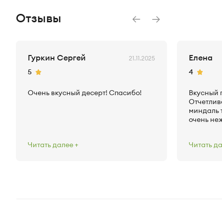
Отзывы
Гуркин Сергей
Елена
21.11.2025
Рейтинг
Рейтинг
5
4
Очень вкусный десерт! Спасибо!
Вкусный п
Отчетливо
миндаль 
очень неж
него. Еди
маленький
Читать далее
Читать д
стоимост
ставлю 4 
качеству