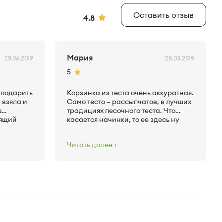
Оставить отзыв
Рейтинг
4.8
Мария
29.06.2019
28.03.2019
Рейтинг
5
ы подарить
Корзинка из теста очень аккуратная.
 взяла и
Само тесто – рассыпчатое, в лучших
ш
традициях песочного теста. Что
оящий
касается начинки, то ее здесь ну
 что
очень много. Она сочная, малинка
ся.
цельными ягодами залита
Читать далее
 тесто
вкуснейшим миндальным соусом.
е и
Чувствуются также еле уловимые
е,
нотки ванили. В целом, пирог
идочку
заслуживает оценку 5.
 клиенту?