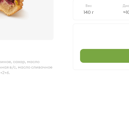
Вес
Ди
140 г
≈1
иное, сахар, масло
чная в/с, масло сливочное
+2+6.