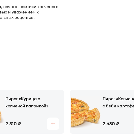
, сочные ломтики копченого
овью и уважением к
ельных рецептов.
Пирог «Курица с
Пирог «Копчен
копченой паприкой»
с беби картоф
Цена
Цена
2 310
2 630
Купить