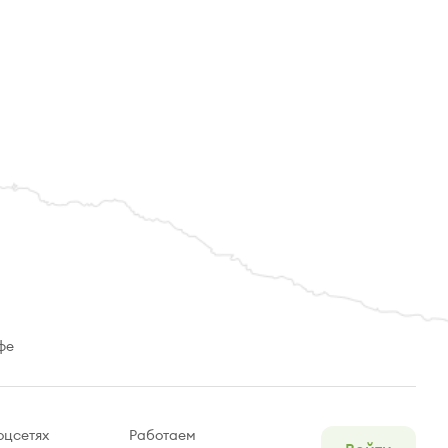
фе
оцсетях
Работаем