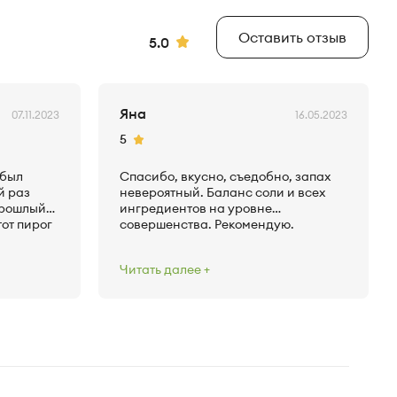
Оставить отзыв
Рейтинг
5.0
Яна
07.11.2023
16.05.2023
Рейтинг
5
 был
Спасибо, вкусно, съедобно, запах
й раз
невероятный. Баланс соли и всех
прошлый
ингредиентов на уровне
тот пирог
совершенства. Рекомендую.
Водитель, доставивший пирог -
о
просто прелесть!
Читать далее