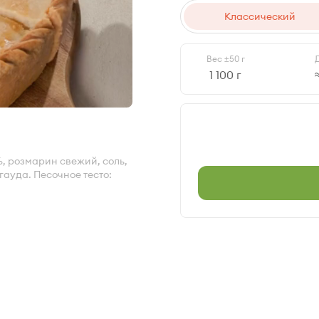
Классический
Вес
±50 г
1 100 г
, розмарин свежий, соль,
гауда. Песочное тесто: