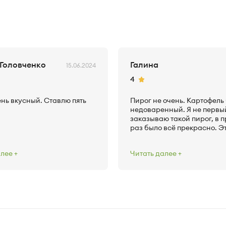
 Головченко
Галина
15.06.2024
Рейтинг
4
нь вкусный. Ставлю пять
Пирог не очень. Картофель
недоваренный. Я не первы
заказываю такой пирог, в 
раз было всё прекрасно. Э
заказала что бы угостить
проверяющих на работе, н
алее
Читать далее
оказалось не очень (